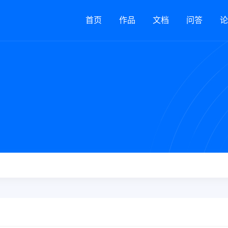
首页
作品
文档
问答
论