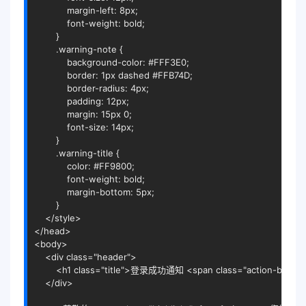
            margin-left: 8px;

            font-weight: bold;

        }

        .warning-note {

            background-color: #FFF3E0;

            border: 1px dashed #FFB74D;

            border-radius: 4px;

            padding: 12px;

            margin: 15px 0;

            font-size: 14px;

        }

        .warning-title {

            color: #FF9800;

            font-weight: bold;

            margin-bottom: 5px;

        }

</
style
>
</
head
>
<
body
>
<
div
class
=
"header"
>
<
h1
class
=
"title"
>
登录成功通知 
<
span
class
=
"action-badge
</
div
>