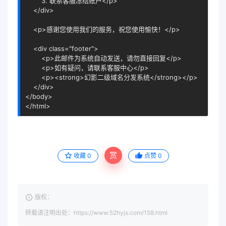
        3. 联系客服冻结账户
</
p
>
</
div
>
<
p
>
感谢您使用我们的服务，祝您使用愉快！
</
p
>
<
div
class
=
"footer"
>
<
p
>
此邮件为系统自动发送，请勿直接回复
</
p
>
<
p
>
如有疑问，请联系客服中心
</
p
>
<
p
>
<
strong
>
幻影二级域名分发系统
</
strong
>
</
p
>
</
div
>
</
body
>
</
html
>
赏
收藏
0
点赞
0
版权：
转载请注明出处：https://www.52hyjs.com/158.html