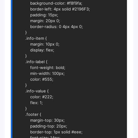
            background-color: #f8f9fa;

            border-left: 4px solid #2196F3;

            padding: 15px;

            margin: 20px 0;

            border-radius: 0 4px 4px 0;

        }

        .info-item {

            margin: 10px 0;

            display: flex;

        }

        .info-label {

            font-weight: bold;

            min-width: 100px;

            color: #555;

        }

        .info-value {

            color: #222;

            flex: 1;

        }

        .footer {

            margin-top: 30px;

            padding-top: 20px;

            border-top: 1px solid #eee;

            font-size: 14px;
