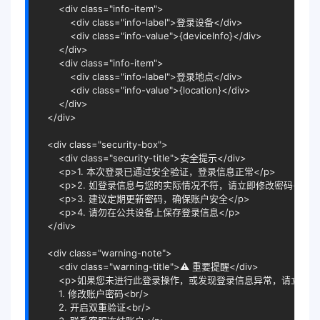
<
div
class
=
"info-item"
>
<
div
class
=
"info-label"
>
登录设备
</
div
>
<
div
class
=
"info-value"
>
{deviceInfo}
</
div
>
</
div
>
<
div
class
=
"info-item"
>
<
div
class
=
"info-label"
>
登录地点
</
div
>
<
div
class
=
"info-value"
>
{location}
</
div
>
</
div
>
</
div
>
<
div
class
=
"security-box"
>
<
div
class
=
"security-title"
>
安全提示
</
div
>
<
p
>
1. 本次登录已通过安全验证，登录信息正常
</
p
>
<
p
>
2. 如登录信息与您的实际情况不符，请立即修改密码
</
p
>
<
p
>
3. 建议定期更新密码，确保账户安全
</
p
>
<
p
>
4. 请勿在公共设备上保存登录信息
</
p
>
</
div
>
<
div
class
=
"warning-note"
>
<
div
class
=
"warning-title"
>
⚠️ 重要提醒
</
div
>
<
p
>
如果您未进行此登录操作，或发现登录信息异常，请立即：
        1. 修改账户密码
<
br
/>
        2. 开启双重验证
<
br
/>