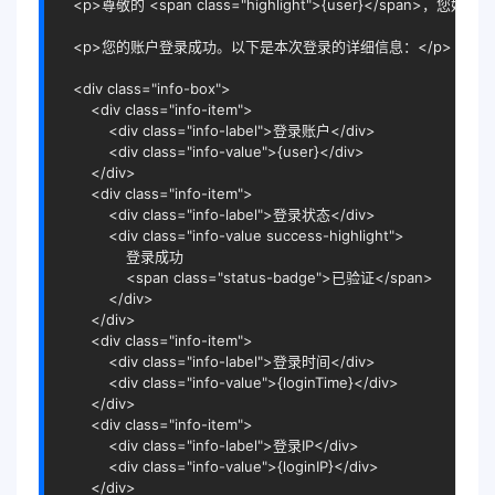
<
p
>
尊敬的 
<
span
class
=
"highlight"
>
{user}
</
span
>
，您好！
</
<
p
>
您的账户登录成功。以下是本次登录的详细信息：
</
p
>
<
div
class
=
"info-box"
>
<
div
class
=
"info-item"
>
<
div
class
=
"info-label"
>
登录账户
</
div
>
<
div
class
=
"info-value"
>
{user}
</
div
>
</
div
>
<
div
class
=
"info-item"
>
<
div
class
=
"info-label"
>
登录状态
</
div
>
<
div
class
=
"info-value success-highlight"
>
                登录成功

<
span
class
=
"status-badge"
>
已验证
</
span
>
</
div
>
</
div
>
<
div
class
=
"info-item"
>
<
div
class
=
"info-label"
>
登录时间
</
div
>
<
div
class
=
"info-value"
>
{loginTime}
</
div
>
</
div
>
<
div
class
=
"info-item"
>
<
div
class
=
"info-label"
>
登录IP
</
div
>
<
div
class
=
"info-value"
>
{loginIP}
</
div
>
</
div
>