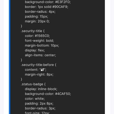
            background-color: #E3F2FD;

            border: 1px solid #90CAF9;

            border-radius: 4px;

            padding: 15px;

            margin: 20px 0;

        }

        .security-title {

            color: #1565C0;

            font-weight: bold;

            margin-bottom: 10px;

            display: flex;

            align-items: center;

        }

        .security-title:before {

            content: "🔐";

            margin-right: 8px;

        }

        .status-badge {

            display: inline-block;

            background-color: #4CAF50;

            color: white;

            padding: 2px 8px;

            border-radius: 3px;

            font-size: 12px;
