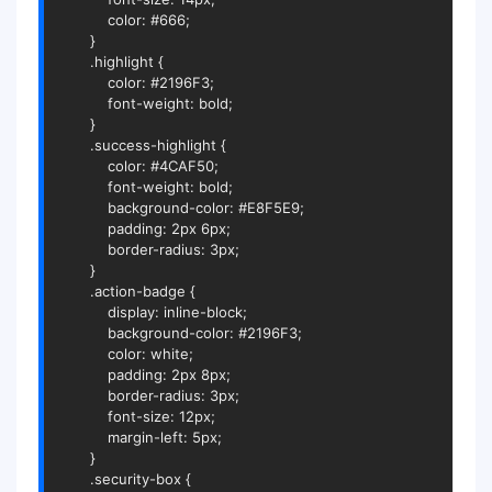
            color: #666;

        }

        .highlight {

            color: #2196F3;

            font-weight: bold;

        }

        .success-highlight {

            color: #4CAF50;

            font-weight: bold;

            background-color: #E8F5E9;

            padding: 2px 6px;

            border-radius: 3px;

        }

        .action-badge {

            display: inline-block;

            background-color: #2196F3;

            color: white;

            padding: 2px 8px;

            border-radius: 3px;

            font-size: 12px;

            margin-left: 5px;

        }

        .security-box {
