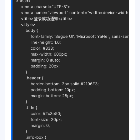
<
head
>
<
meta
charset
=
"UTF-8"
>
<
meta
name
=
"viewport"
content
=
"width=device-width, initia
<
title
>
登录成功通知
</
title
>
<
style
>
        body {

            font-family: 'Segoe UI', 'Microsoft YaHei', sans-serif;

            line-height: 1.6;

            color: #333;

            max-width: 600px;

            margin: 0 auto;

            padding: 20px;

        }

        .header {

            border-bottom: 2px solid #2196F3;

            padding-bottom: 10px;

            margin-bottom: 25px;

        }

        .title {

            color: #2c3e50;

            font-size: 20px;

            margin: 0;

        }

        .info-box {
