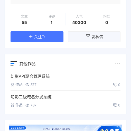
文章
评论
人气
粉丝
55
1
40300
0
关注Ta
发私信
其他作品
幻影API聚合管理系统
作品
877
0
幻影二级域名分发系统
作品
787
0